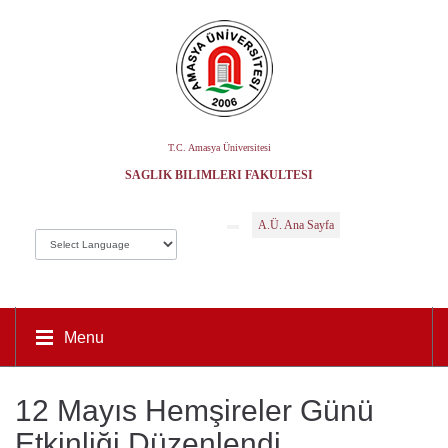
T.C. Amasya Üniversitesi
SAĞLIK BILIMLERI FAKÜLTESI
A.Ü. Ana Sayfa
Menu
12 Mayıs Hemşireler Günü
Etkinliği Düzenlendi.