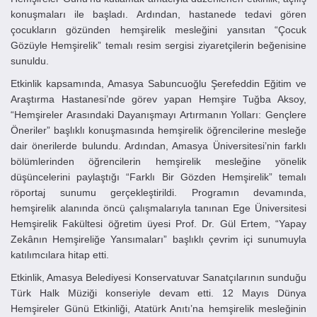
konuşmaları ile başladı. Ardından, hastanede tedavi gören
çocukların gözünden hemşirelik mesleğini yansıtan “Çocuk
Gözüyle Hemşirelik” temalı resim sergisi ziyaretçilerin beğenisine
sunuldu.
Etkinlik kapsamında, Amasya Sabuncuoğlu Şerefeddin Eğitim ve
Araştırma Hastanesi’nde görev yapan Hemşire Tuğba Aksoy,
“Hemşireler Arasındaki Dayanışmayı Artırmanın Yolları: Gençlere
Öneriler” başlıklı konuşmasında hemşirelik öğrencilerine mesleğe
dair önerilerde bulundu. Ardından, Amasya Üniversitesi’nin farklı
bölümlerinden öğrencilerin hemşirelik mesleğine yönelik
düşüncelerini paylaştığı “Farklı Bir Gözden Hemşirelik” temalı
röportaj sunumu gerçekleştirildi. Programın devamında,
hemşirelik alanında öncü çalışmalarıyla tanınan Ege Üniversitesi
Hemşirelik Fakültesi öğretim üyesi Prof. Dr. Gül Ertem, “Yapay
Zekânın Hemşireliğe Yansımaları” başlıklı çevrim içi sunumuyla
katılımcılara hitap etti.
Etkinlik, Amasya Belediyesi Konservatuvar Sanatçılarının sunduğu
Türk Halk Müziği konseriyle devam etti. 12 Mayıs Dünya
Hemşireler Günü Etkinliği, Atatürk Anıtı’na hemşirelik mesleğinin