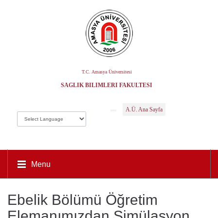
T.C. Amasya Üniversitesi
SAĞLIK BILIMLERI FAKÜLTESI
A.Ü. Ana Sayfa
Menu
Ebelik Bölümü Öğretim
Elemanımızdan Simülasyon