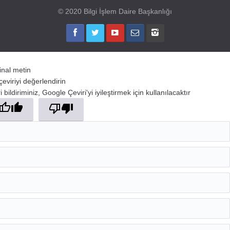
© 2020 Bilgi İşlem Daire Başkanlığı
jinal metin
çeviriyi değerlendirin
 bildiriminiz, Google Çeviri'yi iyileştirmek için kullanılacaktır