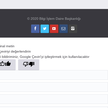
© 2020 Bilgi İşlem Daire Başkanlığı
jinal metin
çeviriyi değerlendirin
 bildiriminiz, Google Çeviri'yi iyileştirmek için kullanılacaktır