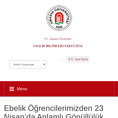
T.C. Amasya Üniversitesi
SAĞLIK BILIMLERI FAKÜLTESI
A.Ü. Ana Sayfa
Menu
Ebelik Öğrencilerimizden 23
Nisan’da Anlamlı Gönüllülük